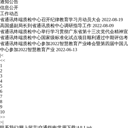
通知公告
信息公开
工作动态
省通讯终端质检中心召开纪律教育学习月动员大会
2022-08-19
高国盛副局长到省通讯质检中心调研指导工作
2022-08-09
省通讯终端质检中心举行学习贯彻广东省第十三次党代会精神宣
省通讯终端质检中心国家级标准化试点项目顺利通过中期评估考
省通讯终端质检中心参加2022智慧教育产业峰会暨第四届中国
中心参加2022智慧教育产业
2022-06-13
|<
<<
1
2
3
4
5
6
7
8
9
10
>>
>|
联系我们
|
网上留言
|
交通指南
|
常用下载
|
All-Link