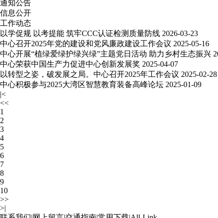
通知公告
信息公开
工作动态
以学促规 以考提能 筑牢CCC认证检测质量防线
2026-03-23
中心召开2025年党的建设和党风廉政建设工作会议
2025-05-16
中心开展“植绿爱绿护绿兴绿”主题党日活动 助力乡村生态振兴
2
中心荣获中国生产力促进中心创新发展奖
2025-04-07
以转型之姿，破发展之局。中心召开2025年工作会议
2025-02-28
中心积极参与2025大湾区智慧教育装备高峰论坛
2025-01-09
|<
<<
1
2
3
4
5
6
7
8
9
10
>>
>|
联系我们
|
网上留言
|
交通指南
|
常用下载
|
All-Link