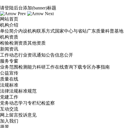
请登陆后台添加(banner)标题
网站首页
机构介绍
单位简介
内设机构
联系方式
国家中心与省站
广东质量科普基地
机构资质
检验检测资质
其他资质
新闻资讯
工作动态
行业资讯
通知公告
信息公开
服务专窗
业务范围
检测能力
科研工作
在线查询
下载专区
办事指南
公益宣传
质量在线
法规标准
法律法规
标准规范
党建工作
党务动态
学习专栏
纪检监察
互动交流
网上留言
投诉意见
加入我们
愿景